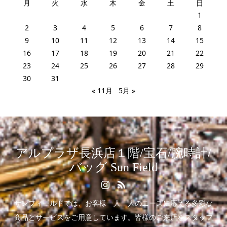
月
火
水
木
金
土
日
1
2
3
4
5
6
7
8
9
10
11
12
13
14
15
16
17
18
19
20
21
22
23
24
25
26
27
28
29
30
31
« 11月
5月 »
アルプラザ長浜店１階/宝石/腕時計/
バッグ Sun Field
サンフィールドでは、お客様一人一人のニーズに応える多彩な
商品とサービスをご用意しています。皆様のご来店をスタッフ