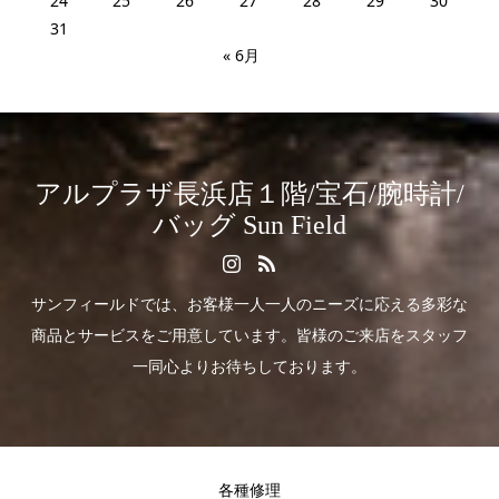
24
25
26
27
28
29
30
31
« 6月
アルプラザ長浜店１階/宝石/腕時計/
バッグ Sun Field
サンフィールドでは、お客様一人一人のニーズに応える多彩な
商品とサービスをご用意しています。皆様のご来店をスタッフ
一同心よりお待ちしております。
各種修理