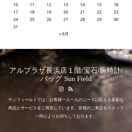
10
11
12
13
14
15
16
17
18
19
20
21
22
23
24
25
26
27
28
29
30
31
« 6月
アルプラザ長浜店１階/宝石/腕時計/
バッグ Sun Field
サンフィールドでは、お客様一人一人のニーズに応える多彩な
商品とサービスをご用意しています。皆様のご来店をスタッフ
一同心よりお待ちしております。